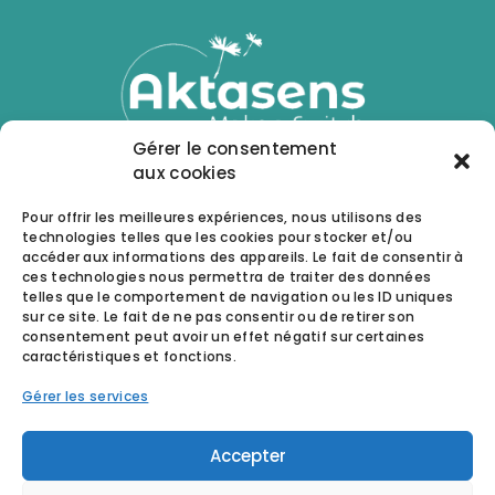
Gérer le consentement
aux cookies
Pour offrir les meilleures expériences, nous utilisons des
technologies telles que les cookies pour stocker et/ou
CONTACTEZ NOUS
accéder aux informations des appareils. Le fait de consentir à
ces technologies nous permettra de traiter des données
telles que le comportement de navigation ou les ID uniques
Basé dans l’Ain, au cœur de la Côtière entre
sur ce site. Le fait de ne pas consentir ou de retirer son
Bourg-en-Bresse, Ambérieu-en-Bugey et Lyon,
consentement peut avoir un effet négatif sur certaines
Aktasens accompagne les organisations et les
caractéristiques et fonctions.
personnes dans toute la région Auvergne-Rhône-
Alpes.
Gérer les services
Mentions Légales
Politique de Cookies (UE)
Traitement des Avis Clients
Accepter
CGV - CGU
Cadre légal du Bilan de Compétences