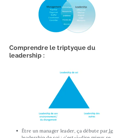
Comprendre le triptyque du
leadership :
Être un manager leader, ça débute par
le
leadership de soi
: c’est-à-dire mieux se